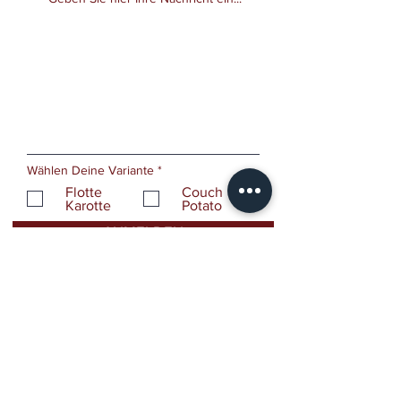
P
Wählen Deine Variante
*
f
Flotte
Couch
l
Karotte
Potato
i
c
ANMELDEN
h
t
f
e
l
d